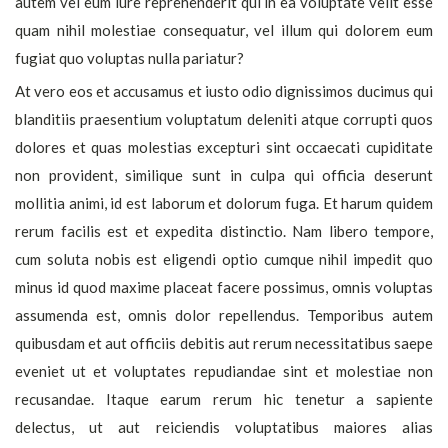
autem vel eum iure reprehenderit qui in ea voluptate velit esse
quam nihil molestiae consequatur, vel illum qui dolorem eum
fugiat quo voluptas nulla pariatur?
At vero eos et accusamus et iusto odio dignissimos ducimus qui
blanditiis praesentium voluptatum deleniti atque corrupti quos
dolores et quas molestias excepturi sint occaecati cupiditate
non provident, similique sunt in culpa qui officia deserunt
mollitia animi, id est laborum et dolorum fuga. Et harum quidem
rerum facilis est et expedita distinctio. Nam libero tempore,
cum soluta nobis est eligendi optio cumque nihil impedit quo
minus id quod maxime placeat facere possimus, omnis voluptas
assumenda est, omnis dolor repellendus. Temporibus autem
quibusdam et aut officiis debitis aut rerum necessitatibus saepe
eveniet ut et voluptates repudiandae sint et molestiae non
recusandae. Itaque earum rerum hic tenetur a sapiente
delectus, ut aut reiciendis voluptatibus maiores alias