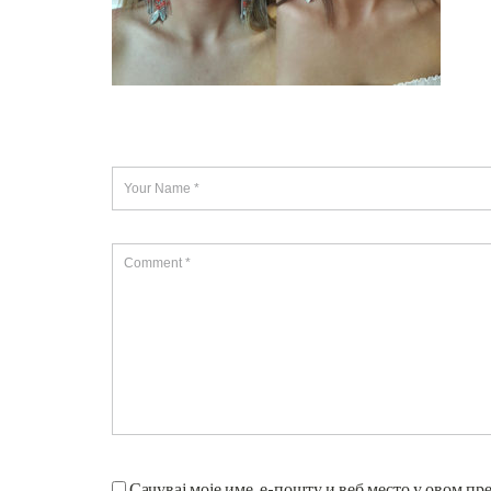
Сачувај моје име, е-пошту и веб место у овом пр