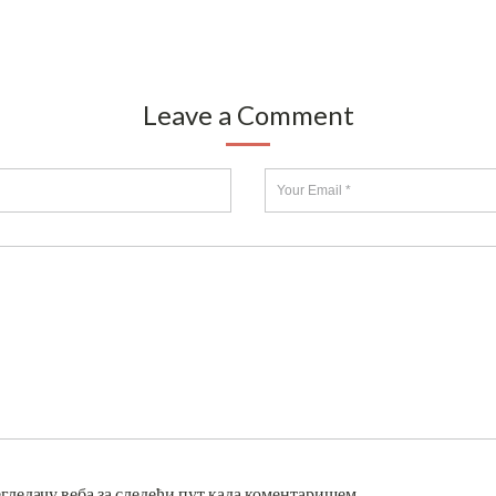
Leave a Comment
егледачу веба за следећи пут када коментаришем.