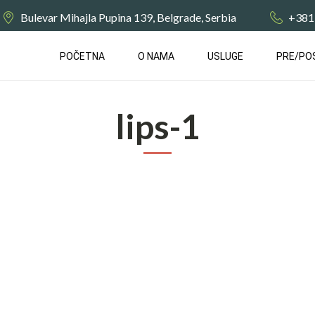
Bulevar Mihajla Pupina 139, Belgrade, Serbia
+381
POČETNA
О NAMA
USLUGE
PRE/PO
lips-1