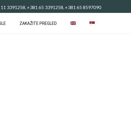
 11 3391258, +381 65 3391258, +381 65 8597090
SLE
ZAKAŽITE PREGLED