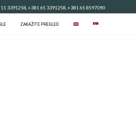
 11 3391258, +381 65 3391258, +381 65 8597090
SLE
ZAKAŽITE PREGLED