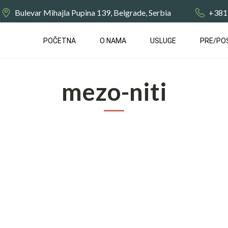
Bulevar Mihajla Pupina 139, Belgrade, Serbia
+381
POČETNA
О NAMA
USLUGE
PRE/PO
mezo-niti