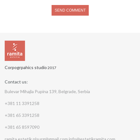
Corpogrpahics studio
2017
Contact us:
Bulevar Mihajla Pupina 139, Belgrade, Serbia
+381 11 3391258
+381 65 3391258
+381 65 8597090
ramita.estetik.plsurg@gmail.com
info@estetikramita.com