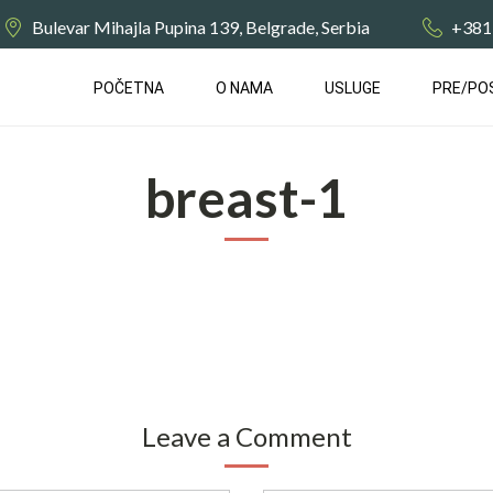
Bulevar Mihajla Pupina 139, Belgrade, Serbia
+381
POČETNA
О NAMA
USLUGE
PRE/PO
breast-1
Leave a Comment