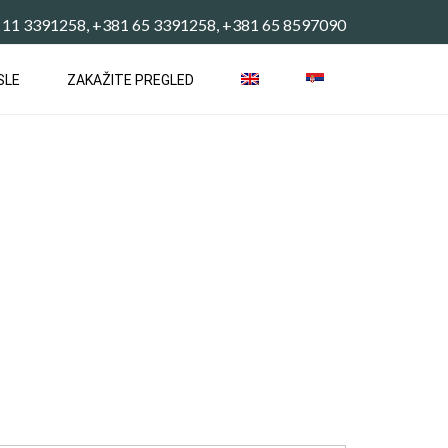
 11 3391258, +381 65 3391258, +381 65 8597090
SLE
ZAKAŽITE PREGLED