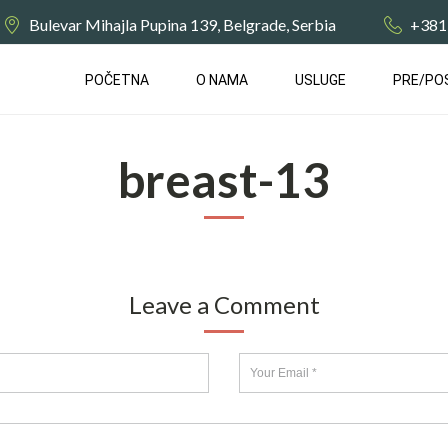
Bulevar Mihajla Pupina 139, Belgrade, Serbia
+381
POČETNA
О NAMA
USLUGE
PRE/PO
breast-13
Leave a Comment