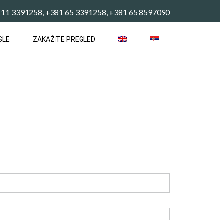
 11 3391258, +381 65 3391258, +381 65 8597090
SLE
ZAKAŽITE PREGLED