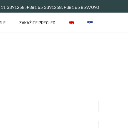
 11 3391258, +381 65 3391258, +381 65 8597090
SLE
ZAKAŽITE PREGLED