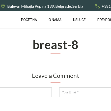
Bulevar Mihajla Pupina 139, Belgrade, Serbia
+381
POČETNA
О NAMA
USLUGE
PRE/PO
breast-8
Leave a Comment