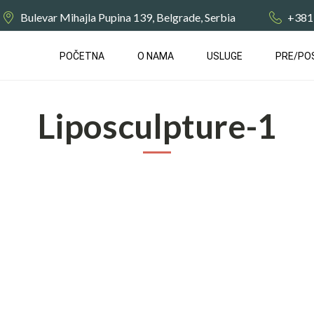
Bulevar Mihajla Pupina 139, Belgrade, Serbia
+381
POČETNA
О NAMA
USLUGE
PRE/PO
Liposculpture-1