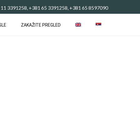
 11 3391258, +381 65 3391258, +381 65 8597090
SLE
ZAKAŽITE PREGLED