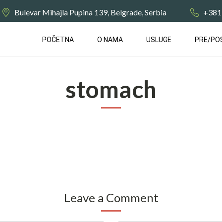
Bulevar Mihajla Pupina 139, Belgrade, Serbia
+381
POČETNA
О NAMA
USLUGE
PRE/PO
stomach
Leave a Comment