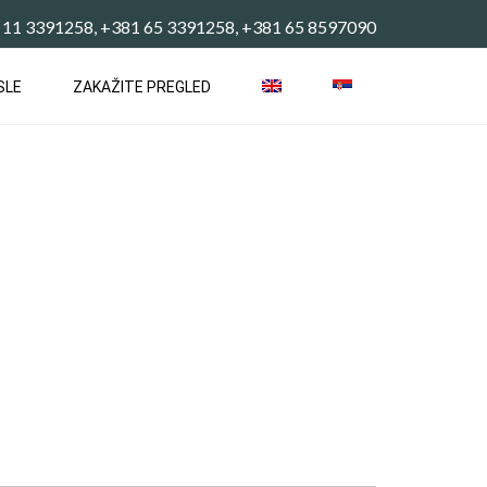
 11 3391258, +381 65 3391258, +381 65 8597090
SLE
ZAKAŽITE PREGLED